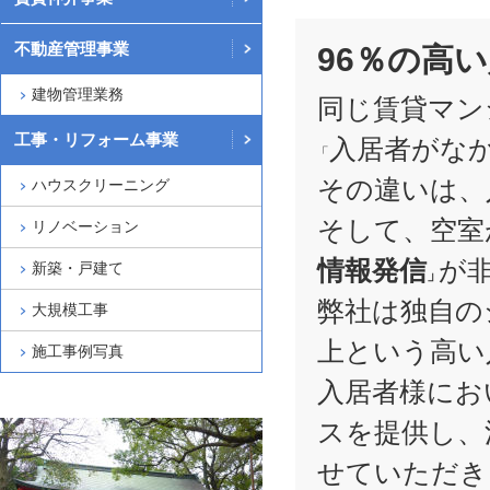
不動産管理事業
96％の高
建物管理業務
同じ賃貸マン
工事・リフォーム事業
入居者がな
「
その違いは、
ハウスクリーニング
そして、空室
リノベーション
情報発信
が
新築・戸建て
」
弊社は独自の
大規模工事
上という高い
施工事例写真
入居者様にお
スを提供し、
せていただき